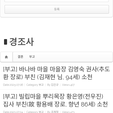
경조사
결혼
부고
[부고] 바나바 마을 마을장 김영숙 권사(추도
환 장로) 부친 (김재현 님, 94세) 소천
Date
2025.07.06
Category
부고
By
김진규
Views
407
[부고] 빌립마을 뿌리목장 황은영(전우진)
집사 부친(故 황용배 장로, 향년 86세) 소천
Date
2025.07.04
Category
부고
By
조재철
Views
473