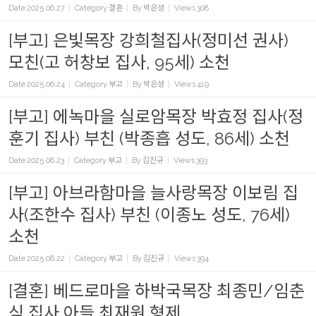
Date
2025.06.27
Category
결혼
By
박은성
Views
308
[부고] 은빛목장 강희철집사(정미선 권사)
모친(고 허창보 집사, 95세) 소천
Date
2025.06.24
Category
부고
By
박은성
Views
419
[부고] 에녹마을 실로암목장 박효정 집사(정
훈기 집사) 부친 (박종흡 성도, 86세) 소천
Date
2025.06.23
Category
부고
By
김진규
Views
393
[부고] 아브라함마을 늘사랑목장 이보림 집
사(조한수 집사) 부친 (이종노 성도, 76세)
소천
Date
2025.06.22
Category
부고
By
김진규
Views
394
[결혼] 베드로마을 하박국목장 최종민/임춘
식 집사 아들 최재원 형제