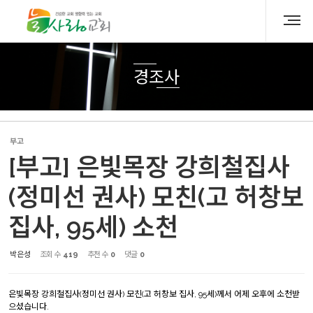
Sketchbook5, 스케치북5
Sketchbook5, 스케치북5
경조사
부고
[부고] 은빛목장 강희철집사
(정미선 권사) 모친(고 허창보
집사, 95세) 소천
박은성
조회 수
419
추천 수
0
댓글
0
은빛목장 강희철집사(정미선 권사) 모친(고 허창보 집사, 95세)께서 어제 오후에 소천받
으셨습니다.