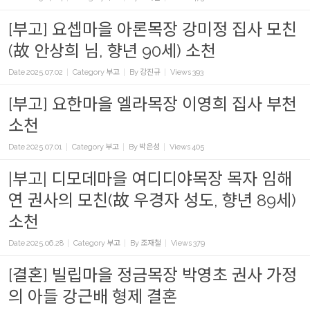
[부고] 요셉마을 아론목장 강미정 집사 모친
(故 안상희 님, 향년 90세) 소천
Date
2025.07.02
Category
부고
By
강진규
Views
393
[부고] 요한마을 엘라목장 이영희 집사 부천
소천
Date
2025.07.01
Category
부고
By
박은성
Views
405
|부고| 디모데마을 여디디야목장 목자 임해
연 권사의 모친(故 우경자 성도, 향년 89세)
소천
Date
2025.06.28
Category
부고
By
조재철
Views
379
[결혼] 빌립마을 정금목장 박영초 권사 가정
의 아들 강근배 형제 결혼