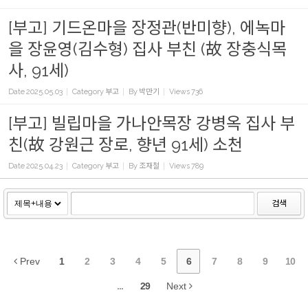
[부고] 기드온마을 장정관(반미향), 에녹마
을 장윤영(김수형) 집사 부친 (故 장충식목
사, 91세)
Date
2025.05.03
Category
부고
By
박만기
Views
736
[부고] 빌립마을 가나안목장 강병옥 집사 부
친(故 강원근 장로, 향년 91세) 소천
Date
2025.04.23
Category
부고
By
조재철
Views
789
검색
Prev
1
2
3
4
5
6
7
8
9
10
...
29
Next