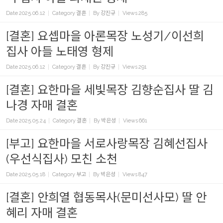
Date
2025.06.12
Category
결혼
By
강진규
Views
285
[결혼] 요셉마을 아론목장 노성기/이선희
집사 아들 노태영 형제
Date
2025.06.12
Category
결혼
By
강진규
Views
291
[결혼] 요한마을 세빛목장 김향순집사 딸 김
나경 자매 결혼
Date
2025.05.24
Category
결혼
By
박은성
Views
661
[부고] 요한마을 서로사랑목장 김혜선집사
(우선식집사) 모친 소천
Date
2025.05.18
Category
부고
By
박은성
Views
847
[결혼] 안희열 협동목사(문미선사모) 딸 안
혜리 자매 결혼