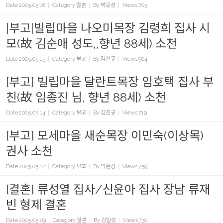
Date
2025.05.16
Category
결혼
By
박은성
Views
705
|부고|빌립마을 나오미목장 김령희 집사 시
모(故 김순애 성도,,향년 88세) 소천
Date
2025.05.15
Category
부고
By
김진규
Views
904
[부고] 빌립마을 달란트목장 임호택 집사 부
친(故 임종진 님, 향년 88세) 소천
Date
2025.05.14
Category
부고
By
김진규
Views
719
[부고] 모세마을 새순목장 이민숙(이상목)
권사 소천
Date
2025.05.12
Category
부고
By
박은성
Views
759
[결혼] 류성열 집사/신윤아 집사 장남 류재
빈 형제 결혼
Date
2025.05.09
Category
결혼
By
강일성
Views
730