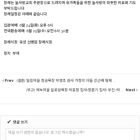
장례는 늘사랑교회 주관장으로 드려지며 유가족들을 위한 늘사랑의 따뜻한 위로와 기도
부탁드립니다.
장례일정은 아래와 같습니다.
입관예배: 6월 24일(화) 오후 6시
천국환송예배: 6월 25일(수) 오전 8시 30분
장례식장: 유성 선병원 장례식장
장지: 부여
Prev
[결혼] 빌립마을 정금목장 박영초 권사 가정의 아들 강근배 형제 ...
[부고] 에녹마을 실로암목장 박효정 집사(정훈기 집사) 부친 (박...
Next
✔
댓글 쓰기
댓글 쓰기 권한이 없습니다. 로그인 하시겠습니까?