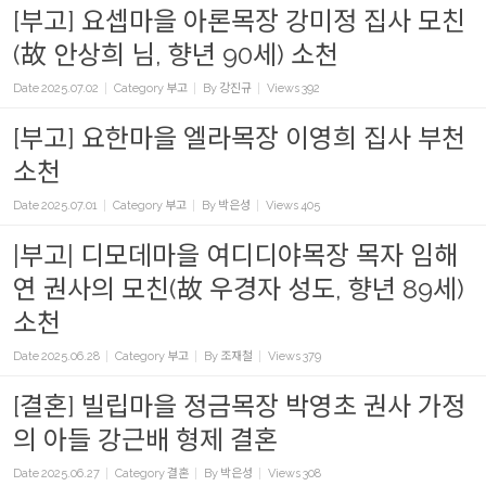
[부고] 요셉마을 아론목장 강미정 집사 모친
(故 안상희 님, 향년 90세) 소천
Date
2025.07.02
Category
부고
By
강진규
Views
392
[부고] 요한마을 엘라목장 이영희 집사 부천
소천
Date
2025.07.01
Category
부고
By
박은성
Views
405
|부고| 디모데마을 여디디야목장 목자 임해
연 권사의 모친(故 우경자 성도, 향년 89세)
소천
Date
2025.06.28
Category
부고
By
조재철
Views
379
[결혼] 빌립마을 정금목장 박영초 권사 가정
의 아들 강근배 형제 결혼
Date
2025.06.27
Category
결혼
By
박은성
Views
308