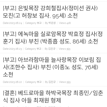
[부고] 은빛목장 강희철집사(정미선 권사)
모친(고 허창보 집사, 95세) 소천
Date
2025.06.24
Category
부고
By
박은성
Views
418
[부고] 에녹마을 실로암목장 박효정 집사(정
훈기 집사) 부친 (박종흡 성도, 86세) 소천
Date
2025.06.23
Category
부고
By
김진규
Views
393
[부고] 아브라함마을 늘사랑목장 이보림 집
사(조한수 집사) 부친 (이종노 성도, 76세)
소천
Date
2025.06.22
Category
부고
By
김진규
Views
393
[결혼] 베드로마을 하박국목장 최종민/임춘
식 집사 아들 최재원 형제