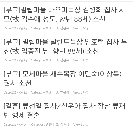
|부고|빌립마을 나오미목장 김령희 집사 시
모(故 김순애 성도,,향년 88세) 소천
Date
2025.05.15
Category
부고
By
김진규
Views
904
[부고] 빌립마을 달란트목장 임호택 집사 부
친(故 임종진 님, 향년 88세) 소천
Date
2025.05.14
Category
부고
By
김진규
Views
717
[부고] 모세마을 새순목장 이민숙(이상목)
권사 소천
Date
2025.05.12
Category
부고
By
박은성
Views
759
[결혼] 류성열 집사/신윤아 집사 장남 류재
빈 형제 결혼
Date
2025.05.09
Category
결혼
By
강일성
Views
730