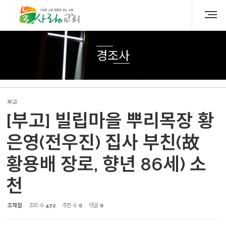
Sketchbook5, 스케치북5
Sketchbook5, 스케치북5
경조사
부고
[부고] 빌립마을 뿌리목장 황
은영(전우진) 집사 부친(故
황용배 장로, 향년 86세) 소
천
조재철
조회 수
472
추천 수
0
댓글
0