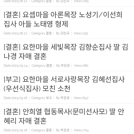
Date
2025.06.12
Category
결혼
By
강진규
Views
285
[결혼] 요셉마을 아론목장 노성기/이선희
집사 아들 노태영 형제
Date
2025.06.12
Category
결혼
By
강진규
Views
291
[결혼] 요한마을 세빛목장 김향순집사 딸 김
나경 자매 결혼
Date
2025.05.24
Category
결혼
By
박은성
Views
661
[부고] 요한마을 서로사랑목장 김혜선집사
(우선식집사) 모친 소천
Date
2025.05.18
Category
부고
By
박은성
Views
847
[결혼] 안희열 협동목사(문미선사모) 딸 안
혜리 자매 결혼
Date
2025.05.16
Category
결혼
By
박은성
Views
704