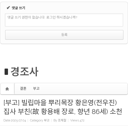
✔
댓글 쓰기
댓글 쓰기 권한이 없습니다. 로그인 하시겠습니까?
경조사
결혼
부고
[부고] 빌립마을 뿌리목장 황은영(전우진)
집사 부친(故 황용배 장로, 향년 86세) 소천
Date
2025.07.04
Category
부고
By
조재철
Views
472