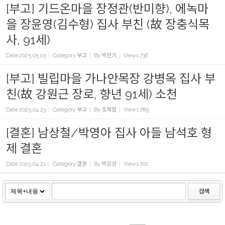
[부고] 기드온마을 장정관(반미향), 에녹마
을 장윤영(김수형) 집사 부친 (故 장충식목
사, 91세)
Date
2025.05.03
Category
부고
By
박만기
Views
736
[부고] 빌립마을 가나안목장 강병옥 집사 부
친(故 강원근 장로, 향년 91세) 소천
Date
2025.04.23
Category
부고
By
조재철
Views
789
[결혼] 남상철/박영아 집사 아들 남석호 형
제 결혼
Date
2025.04.21
Category
결혼
By
박은성
Views
701
검색