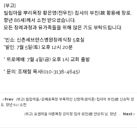
[부고]
빌립마을 뿌리목장 황은영(전우진) 집사의 부친(故 황용배 장로,
향년 86세)께서 소천 받으셨습니다.
모든 장례과정과 유가족들을 위해 많은 기도 부탁드립니다.
*빈소: 신촌세브란스병원장례식장 5호실
*발인: 7월 5일(토) 오후 12시 20분
* 위로예배: 7월 4일(금) 오후 1시 교회 출발
* 문의: 조재철 목사(010-3138-4645)
Prev
[부고] 빌립마을/은혜로목장 부목자인 신정자(권석준) 집사의 부친(故 신승학 성
도, 향년 82) 소천
[부고] 요셉마을 아론목장 강미정 집사 모친(故 안상희 님, 향년 ...
Next