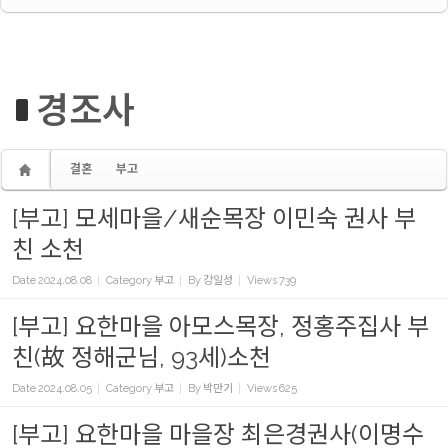
경조사
결혼
부고
[부고] 모세마을/새순목장 이민숙 권사 부
친 소천
Date
2024.08.08
Category
부고
By
강일성
Views
739
[부고] 요한마을 아모스목장, 정홍주집사 부
친(故 정해군님, 93세)소천
Date
2024.08.05
Category
부고
By
박만기
Views
625
[부고] 요한마을 마을장 최은경권사(이명수