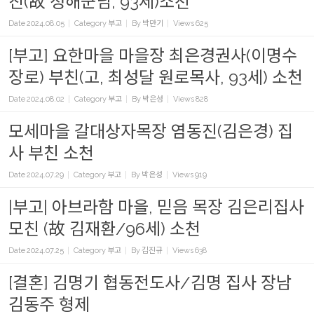
친(故 정해군님, 93세)소천
Date
2024.08.05
Category
부고
By
박만기
Views
625
[부고] 요한마을 마을장 최은경권사(이명수
장로) 부친(고, 최성달 원로목사, 93세) 소천
Date
2024.08.02
Category
부고
By
박은성
Views
828
모세마을 갈대상자목장 염동진(김은경) 집
사 부친 소천
Date
2024.07.29
Category
부고
By
박은성
Views
919
|부고| 아브라함 마을, 믿음 목장 김은리집사
모친 (故 김재환/96세) 소천
Date
2024.07.25
Category
부고
By
김진규
Views
638
[결혼] 김명기 협동전도사/김명 집사 장남
김동주 형제