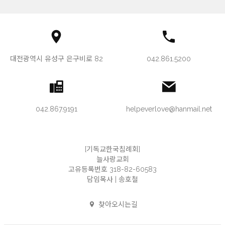
대전광역시 유성구 은구비로 82
042.861.5200
042.867.9191
helpeverlove@hanmail.net
[기독교한국침례회]
늘사랑교회
고유등록번호 318-82-60583
담임목사 | 송호철
찾아오시는길