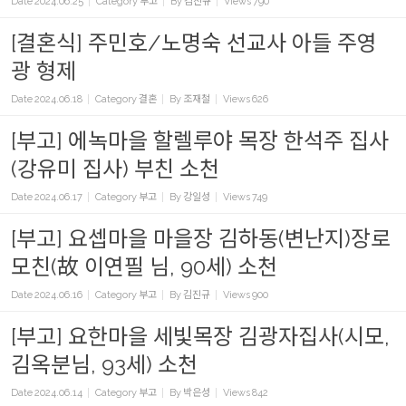
Date
2024.06.25
Category
부고
By
김진규
Views
790
[결혼식] 주민호/노명숙 선교사 아들 주영
광 형제
Date
2024.06.18
Category
결혼
By
조재철
Views
626
[부고] 에녹마을 할렐루야 목장 한석주 집사
(강유미 집사) 부친 소천
Date
2024.06.17
Category
부고
By
강일성
Views
749
[부고] 요셉마을 마을장 김하동(변난지)장로
모친(故 이연필 님, 90세) 소천
Date
2024.06.16
Category
부고
By
김진규
Views
900
[부고] 요한마을 세빛목장 김광자집사(시모,
김옥분님, 93세) 소천
Date
2024.06.14
Category
부고
By
박은성
Views
842