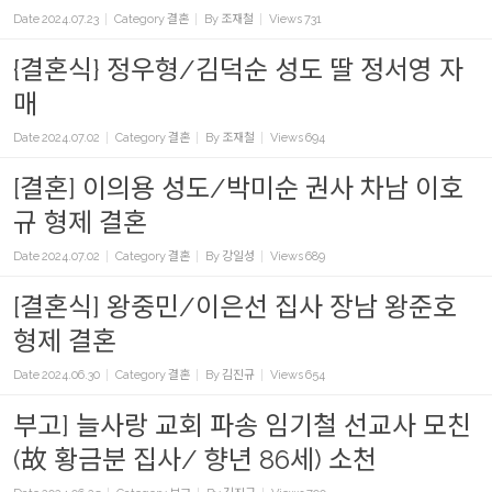
Date
2024.07.23
Category
결혼
By
조재철
Views
731
{결혼식} 정우형/김덕순 성도 딸 정서영 자
매
Date
2024.07.02
Category
결혼
By
조재철
Views
694
[결혼] 이의용 성도/박미순 권사 차남 이호
규 형제 결혼
Date
2024.07.02
Category
결혼
By
강일성
Views
689
[결혼식] 왕중민/이은선 집사 장남 왕준호
형제 결혼
Date
2024.06.30
Category
결혼
By
김진규
Views
654
부고] 늘사랑 교회 파송 임기철 선교사 모친
(故 황금분 집사/ 향년 86세) 소천