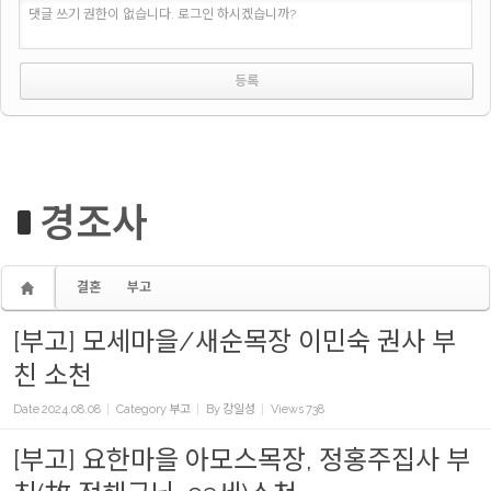
댓글 쓰기 권한이 없습니다. 로그인 하시겠습니까?
경조사
결혼
부고
[부고] 모세마을/새순목장 이민숙 권사 부
친 소천
Date
2024.08.08
Category
부고
By
강일성
Views
738
[부고] 요한마을 아모스목장, 정홍주집사 부