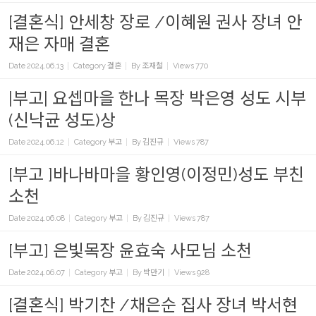
[결혼식] 안세창 장로 /이혜원 권사 장녀 안
재은 자매 결혼
Date
2024.06.13
Category
결혼
By
조재철
Views
770
|부고| 요셉마을 한나 목장 박은영 성도 시부
(신낙균 성도)상
Date
2024.06.12
Category
부고
By
김진규
Views
787
[부고 ]바나바마을 황인영(이정민)성도 부친
소천
Date
2024.06.08
Category
부고
By
김진규
Views
787
[부고] 은빛목장 윤효숙 사모님 소천
Date
2024.06.07
Category
부고
By
박만기
Views
928
[결혼식] 박기찬 /채은순 집사 장녀 박서현