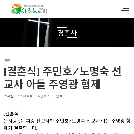
Sketchbook5, 스케치북5
Sketchbook5, 스케치북5
경조사
결혼
[결혼식] 주민호/노명숙 선
교사 아들 주영광 형제
조재철
조회 수
626
추천 수
0
댓글
0
[결혼식]
늘사랑 1대 파송 선교사인 주민호/노명숙 선교사 아들 주영광 형
제가 결혼합니다.