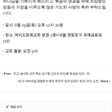
하나님을 기쁘시게 해드리고, 복음의 영광을 위해 쓰임받는
믿음의 가정을 이루도록 많은 기도와 사랑의 축하 부탁드립
.
니다
• 일시: 6월 29일(토) 오후 12시 30분
• 장소: 여의도침례교회 본관 2층((서울 영등포구 국제금융로
118)
• 교회 출발: 오전 9시
Prev
부고] 늘사랑 교회 파송 임기철 선교사 모친(故 황금분 집사/ 향...
[부고] 에녹마을 할렐루야 목장 한석주 집사(강유미 집사) 부친 소천
Next
✔
댓글 쓰기