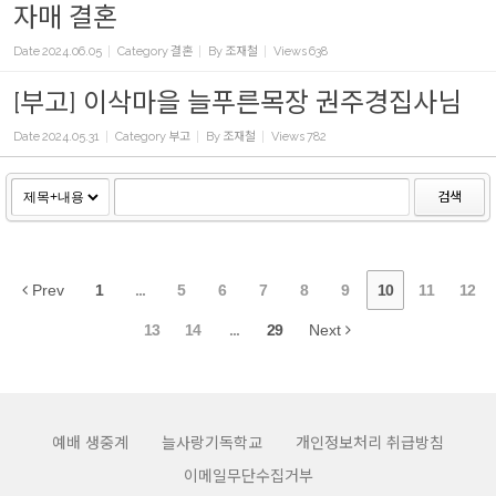
자매 결혼
Date
2024.06.05
Category
결혼
By
조재철
Views
638
[부고] 이삭마을 늘푸른목장 권주경집사님
Date
2024.05.31
Category
부고
By
조재철
Views
782
검색
Prev
1
...
5
6
7
8
9
10
11
12
13
14
...
29
Next
예배 생중계
늘사랑기독학교
개인정보처리 취급방침
이메일무단수집거부