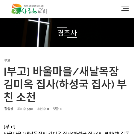
Sketchbook5, 스케치북5
Sketchbook5, 스케치북5
경조사
부고
[부고] 바울마을/새날목장
김미옥 집사(하성국 집사) 부
친 소천
강일성
조회 수
598
추천 수
0
댓글
0
[부고]
바울마을/새날목장의 김미옥 집사(하성국 집사)의 부친(故 김동