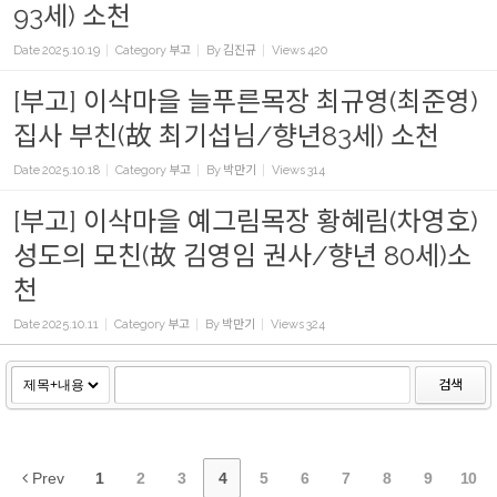
93세) 소천
Date
2025.10.19
Category
부고
By
김진규
Views
420
[부고] 이삭마을 늘푸른목장 최규영(최준영)
집사 부친(故 최기섭님/향년83세) 소천
Date
2025.10.18
Category
부고
By
박만기
Views
314
[부고] 이삭마을 예그림목장 황혜림(차영호)
성도의 모친(故 김영임 권사/향년 80세)소
천
Date
2025.10.11
Category
부고
By
박만기
Views
324
검색
Prev
1
2
3
4
5
6
7
8
9
10