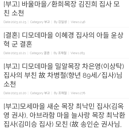
[부고] 바울마을/환희목장 김진희 집사 모
친 소천
Date
2025.10.25
Category
부고
By
강일성
Views
246
[결혼] 디모데마을 이혜경 집사의 아들 윤상
혁 군 결혼
Date
2025.10.21
Category
결혼
By
조재철
Views
283
[부고] 디모데마을 밀알목장 차은영(이상탁)
집사의 부친 故 차병철(향년 89세/집사)님
소천
Date
2025.10.20
Category
부고
By
조재철
Views
278
[부고]모세마을 새순 목장 최낙민 집사(김옥
영 권사), 아브라함 마을 늘사랑 목장 최낙환
집사(김미승 집사) 모친 (故 송인순 권사님,