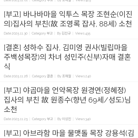
Date
2025.12.01
Category
부고
By
조재철
Views
425
[부고] 바나바마을 익투스 목장 조현순(이진
의)집사의 부친(故 조영록 잡사, 88세) 소천
Date
2025.11.30
Category
부고
By
김진규
Views
435
[결혼] 성하수 집사, 김미영 권사(빌립마을
주백성목장)의 차녀 성민주(신부)자매 결혼
식
Date
2025.11.26
Category
결혼
By
조재철
Views
240
[부고] 야곱마을 언약목장 원경연(정혜정)
집사의 부친 故 원종수(향년 69세/성도)님
소천
Date
2025.11.25
Category
부고
By
이상진
Views
340
[부고] 아브라함 마을 물맷돌 목장 강용석(김