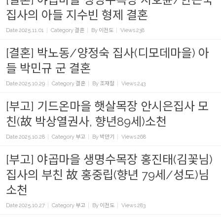
집사의 아들 지수빈 형제 결혼
Date
2025.11.01
Category
결혼
By
이전도
Views
238
[결혼] 박노동/양정숙 집사(디모데마을) 아
들 박민규 군 결혼
Date
2025.10.29
Category
결혼
By
조재철
Views
243
[부고] 기드온마을 햇살목장 안시은집사 모
친(故 박상열권사, 향년89세)소천
Date
2025.10.28
Category
부고
By
박만기
Views
268
[부고] 야곱마을 생명수목장 홍진태(김꽃님)
집사의 부친 故 홍중립(향년 79세/성도)님
소천
Date
2025.10.27
Category
부고
By
이전도
Views
283