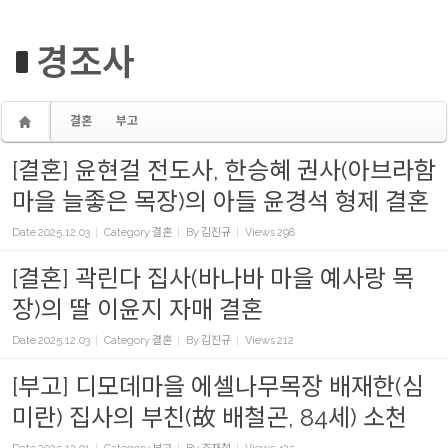
경조사
결혼
부고
[결혼] 윤현걸 전도사, 한승혜 권사(아브라함
마을 늘좋은 목장)의 아들 윤경석 형제 결혼
Date
2025.12.03
Category
결혼
By
김진규
Views
298
[결혼] 곽린다 집사(바나바 마을 예사랑 목
장)의 딸 이윤지 자매 결혼
Date
2025.12.03
Category
결혼
By
김진규
Views
212
[부고] 디모데마을 에셀나무목장 배재한(심
미란) 집사의 부친(故 배철곤, 84세) 소천