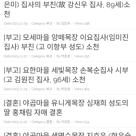
은미) 집사의 부친(故 강신우 집사, 89세)소
천
Date
2025.11.09
Category
부고
By
김진규
Views
298
[부고] 모세마을 앙떼목장 이요집사(임미진
집사) 부친 (고 이항부 성도) 소천
Date
2025.11.07
Category
부고
By
박은성
Views
297
[부고] 요한마을 세빛목장 손복순집사 시부
(고 김원진 집사, 96세) 소천
Date
2025.11.05
Category
부고
By
박은성
Views
365
[결혼] 야곱마을 유니게목장 심재희 성도의
딸 홍채림 자매 결혼
Date
2025.11.02
Category
결혼
By
이상진
Views
234
[결혼] 야곱마을 생명수목장 지호윤/한은숙