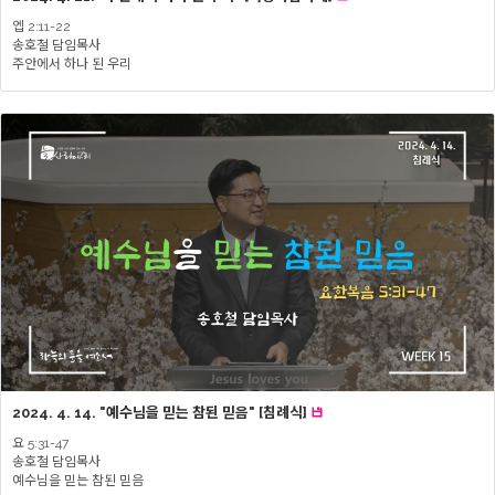
엡 2:11-22
송호철 담임목사
주안에서 하나 된 우리
2024. 4. 14. "예수님을 믿는 참된 믿음" [침례식]
요 5:31-47
송호철 담임목사
예수님을 믿는 참된 믿음