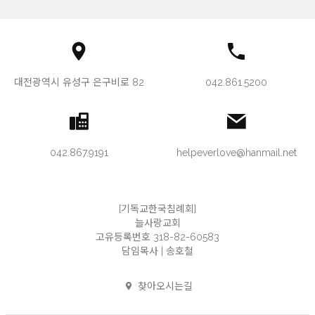
대전광역시 유성구 은구비로 82
042.861.5200
042.867.9191
helpeverlove@hanmail.net
[기독교한국침례회]
늘사랑교회
고유등록번호 318-82-60583
담임목사 | 송호철
찾아오시는길