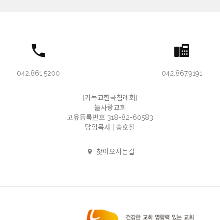
042.861.5200
042.867.9191
[기독교한국침례회]
늘사랑교회
고유등록번호 318-82-60583
담임목사 | 송호철
찾아오시는길