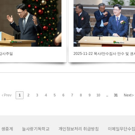
성탄감사주일
2025-11-22 목사/안수집사 안수 및 권사
Prev
1
2
3
4
5
6
7
8
9
10
...
31
Next
 생중계
늘사랑기독학교
개인정보처리 취급방침
이메일무단수