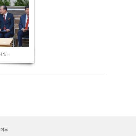
 임...
집거부