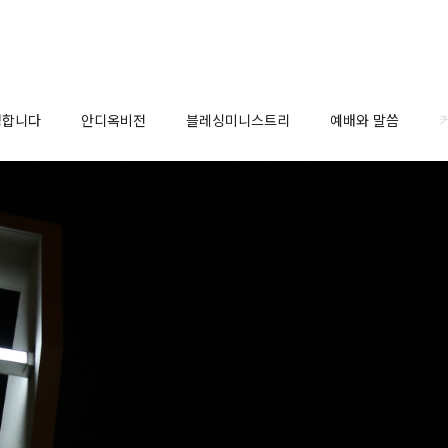
영합니다
안디옥비전
블레싱미니스트리
예배와 말씀