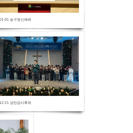
-01-01 송구영신예배
-12-21 성탄감사축제