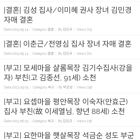
|결혼| 김성 집사/이미혜 권사 장녀 김민경
자매 결혼
Date
2023.09.14
Category
결혼
By
김진규
Views
703
|결혼| 이춘근/전영심 집사 장녀 자매 결혼
Date
2023.09.14
Category
결혼
By
김진규
Views
701
[부고] 모세마을 샬롬목장 김기수집사(강을
자) 부친(고 김종선, 91세) 소천
Date
2023.09.05
Category
부고
By
박은성
Views
748
[부고] 요셉마을 평안목장 이숙자(안효근)
집사 부친(故 이세열님, 향년 88세) 소천
Date
2023.08.03
Category
부고
By
김진규
Views
736
[부고] 요한마을 햇살목장 석금순 성도 부군