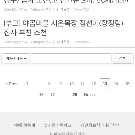
성수) 집사 모친(고 김인순권사, 88세) 소천
Date
2023.07.15
Category
부고
By
박은성
Views
706
[부고] 야곱마을 시온목장 정선기(장정림)
집사 부친 소천
Date
2023.07.14
Category
부고
By
박은성
Views
686
검색
Prev
1
...
8
9
10
11
12
13
14
15
16
17
...
29
Next
예배 생중계
늘사랑기독학교
개인정보처리 취급방침
이메일무단수집거부