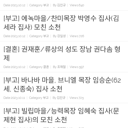
Date
2023.10.12
Category
부고
By
김진규
Views
640
[부고] 에녹마을/찬미목장 박영수 집사(김
세라 집사) 모친 소천
Date
2023.10.12
Category
부고
By
강일성
Views
726
[결혼] 권재훈/류상의 성도 장남 권다솜 형
제
Date
2023.10.12
Category
결혼
By
조재철
Views
597
|부고| 바나바 마을, 브니엘 목장 임승순(62
세, 신종숙) 집사 소천
Date
2023.10.11
Category
부고
By
김진규
Views
725
[부고] 빌립마을/능력목장 임혜숙 집사(문
제현 집사)의 모친 소천