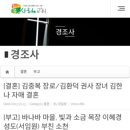
Sketchbook5, 스케치북5
Sketchbook5, 스케치북5
경조사
경조사
결혼
부고
[결혼] 김중복 장로/김환덕 권사 장녀 김한
나 자매 결혼
Date
2023.10.13
Category
결혼
By
강일성
Views
661
[부고] 바나바 마을, 빛과 소금 목장 이혜경
성도(서임원) 부친 소천