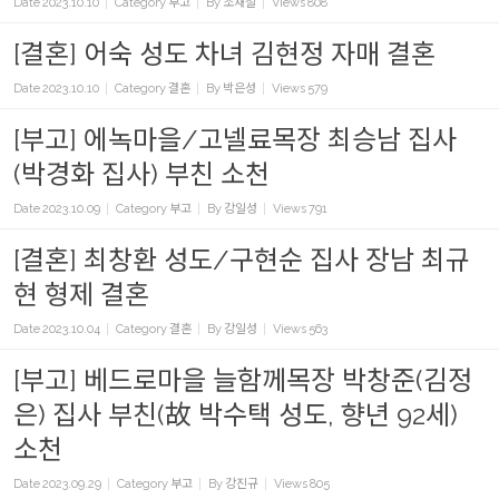
Date
2023.10.10
Category
부고
By
조재철
Views
808
[결혼] 어숙 성도 차녀 김현정 자매 결혼
Date
2023.10.10
Category
결혼
By
박은성
Views
579
[부고] 에녹마을/고넬료목장 최승남 집사
(박경화 집사) 부친 소천
Date
2023.10.09
Category
부고
By
강일성
Views
791
[결혼] 최창환 성도/구현순 집사 장남 최규
현 형제 결혼
Date
2023.10.04
Category
결혼
By
강일성
Views
563
[부고] 베드로마을 늘함께목장 박창준(김정
은) 집사 부친(故 박수택 성도, 향년 92세)
소천
Date
2023.09.29
Category
부고
By
강진규
Views
805