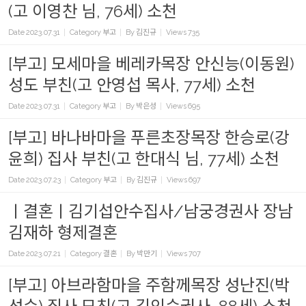
(고 이영찬 님, 76세) 소천
Date
2023.07.31
Category
부고
By
김진규
Views
735
[부고] 모세마을 베레카목장 안신능(이동원)
성도 부친(고 안영섭 목사, 77세) 소천
Date
2023.07.31
Category
부고
By
박은성
Views
695
[부고] 바나바마을 푸른초장목장 한승로(강
윤희) 집사 부친(고 한대식 님, 77세) 소천
Date
2023.07.23
Category
부고
By
김진규
Views
697
ㅣ결혼ㅣ김기섭안수집사/남궁경권사 장남
김재하 형제결혼
Date
2023.07.21
Category
결혼
By
박만기
Views
707
[부고] 아브라함마을 주함께목장 성난진(박