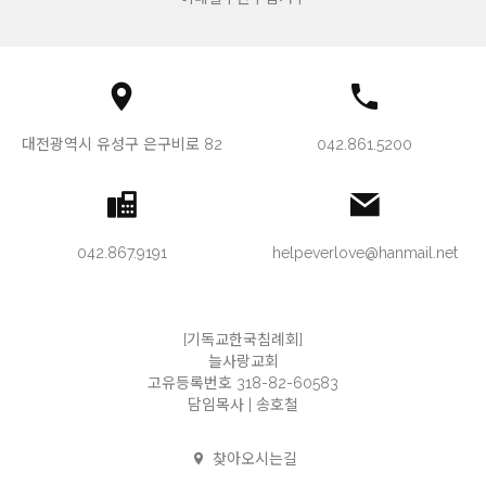
대전광역시 유성구 은구비로 82
042.861.5200
042.867.9191
helpeverlove@hanmail.net
[기독교한국침례회]
늘사랑교회
고유등록번호 318-82-60583
담임목사 | 송호철
찾아오시는길