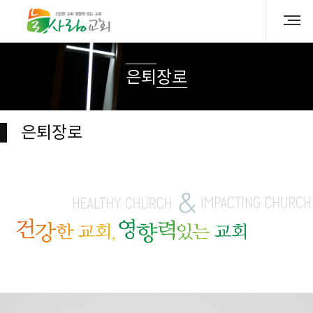
은퇴장로
은퇴장로