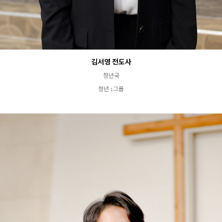
김서영 전도사
청년국
청년 1그룹