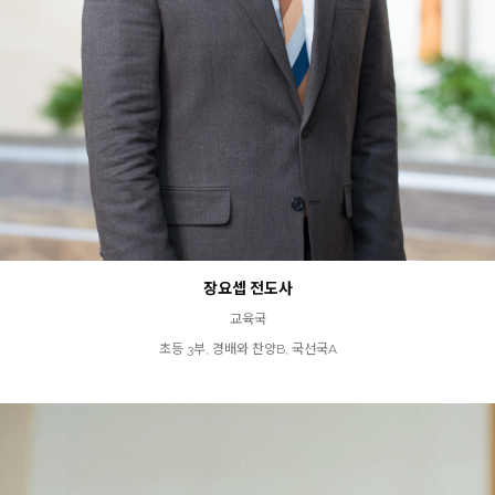
장요셉 전도사
교육국
초등 3부, 경배와 찬양B, 국선국A