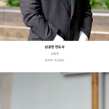
남궁민 전도사
교육국
유치부, 미선국B