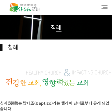
침례
침례
침례(浸禮)는 밥티조(baptizo)라는 헬라어 단어로부터 유래 되었
습니다.